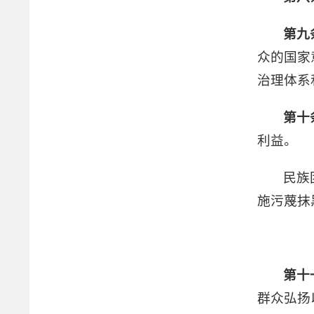
第九
众的国家
治理体系
第十
利益。
民族
施污蔑抹
第十
群众弘扬